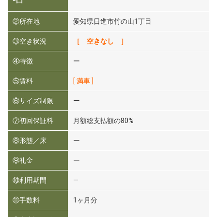
②所在地
愛知県日進市竹の山1丁目
③空き状況
［ 空きなし ］
④特徴
ー
⑤賃料
[ 満車 ]
⑥サイズ制限
ー
⑦初回保証料
月額総支払額の80%
⑧形態／床
ー
⑨礼金
ー
⑩利用期間
―
⑪手数料
1ヶ月分