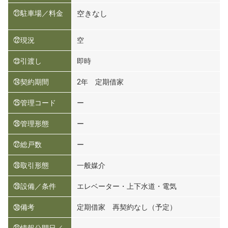
㉑駐車場／料金
空きなし
㉒現況
空
㉓引渡し
即時
㉔契約期間
2年 定期借家
㉕管理コード
ー
㉖管理形態
ー
㉗総戸数
ー
㉘取引形態
一般媒介
㉙設備／条件
エレベーター・上下水道・電気
㉚備考
定期借家 再契約なし（予定）
㉛情報公開日／