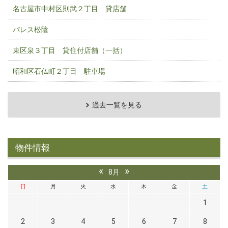
名古屋市中村区則武２丁目 貸店舗
パレス松陰
東区泉３丁目 貸住付店舗（一括）
昭和区石仏町２丁目 駐車場
過去一覧を見る
物件情報
«
»
8月
日
月
火
水
木
金
土
1
2
3
4
5
6
7
8