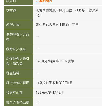
②賃料
ご成約済み
③交通
名古屋市営地下鉄東山線 伏見駅 徒歩約
3分
④所在地
愛知県名古屋市中区錦二丁目
⑤管理費／共益
ー
費
⑥敷金／礼金
ー
⑦保証金／敷引
3ヶ月分/解約時100%償却
金・償却金
⑧更新料
ー
⑨その他の費用
口座振替手数料330円/月
⑩専有面積
156.6㎡/約47.45坪
⑪その他の面積
ー