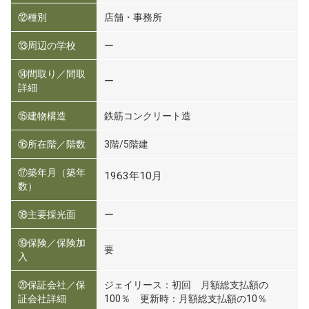
⑫種別
店舗・事務所
⑬周辺の学校
ー
⑭間取り／間取
ー
詳細
⑮建物構造
鉄筋コンクリート造
⑯所在階／階数
3階/5階建
⑰築年月（築年
1963年10月
数）
⑱主要採光面
ー
⑲保険／保険加
要
入
⑳保証会社／保
ジェイリース：初回 月額総支払額の
証会社詳細
100％ 更新時：月額総支払額の10％