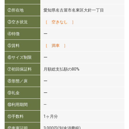
②所在地
愛知県名古屋市名東区大針一丁目
③空き状況
［ 空きなし ］
④特徴
ー
⑤賃料
［ 満車 ］
⑥サイズ制限
ー
⑦初回保証料
月額総支払額の80%
⑧形態／床
ー
⑨礼金
ー
⑩利用期間
―
⑪手数料
1ヶ月分
⑫車庫証明
3,000円(別途消費税)