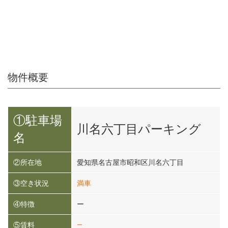
物件概要
①駐車場
川名六丁目パーキング
名
②所在地
愛知県名古屋市昭和区川名六丁目
③空き状況
満車
④特徴
ー
⑤賃料
―