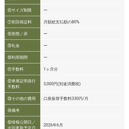
⑥サイズ制限
ー
⑦初回保証料
月額総支払額の80%
⑧形態／床
ー
⑨礼金
ー
⑩利用期間
ー
⑪手数料
1ヶ月分
⑫車庫証明発行
3,000円(別途消費税)
手数料
⑬その他の費用
口座振替手数料330円/月
⑭備考
⑮情報公開日／
2026年6月
次回更新予定日