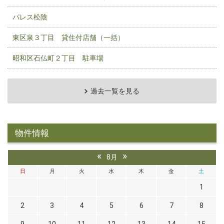
パレス松陰
東区泉３丁目 貸住付店舗（一括）
昭和区石仏町２丁目 駐車場
過去一覧を見る
物件情報
«
»
8月
日
月
火
水
木
金
土
1
2
3
4
5
6
7
8
9
10
11
12
13
14
15