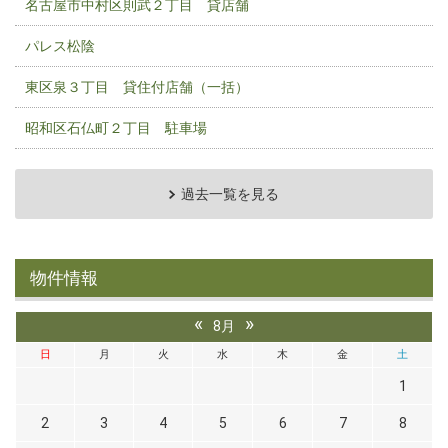
名古屋市中村区則武２丁目 貸店舗
パレス松陰
東区泉３丁目 貸住付店舗（一括）
昭和区石仏町２丁目 駐車場
過去一覧を見る
物件情報
«
»
8月
日
月
火
水
木
金
土
1
2
3
4
5
6
7
8