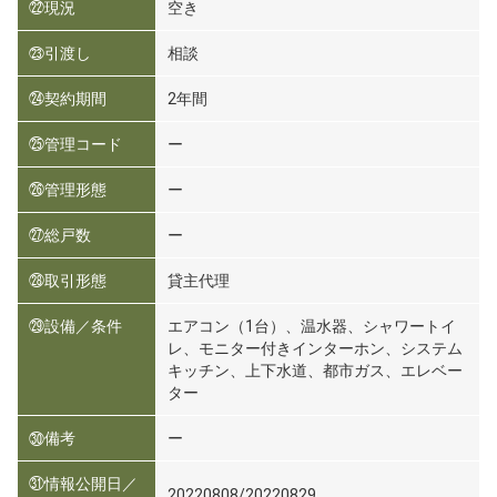
㉒現況
空き
㉓引渡し
相談
㉔契約期間
2年間
㉕管理コード
ー
㉖管理形態
ー
㉗総戸数
ー
㉘取引形態
貸主代理
㉙設備／条件
エアコン（1台）、温水器、シャワートイ
レ、モニター付きインターホン、システム
キッチン、上下水道、都市ガス、エレベー
ター
㉚備考
ー
㉛情報公開日／
20220808/20220829