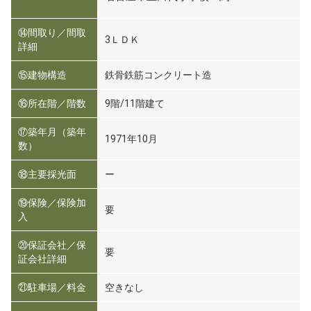
⑭間取り／間取
3ＬＤＫ
詳細
⑮建物構造
鉄骨鉄筋コンクリート造
⑯所在階／階数
9階/11階建て
⑰築年月（築年
1971年10月
数）
⑱主要採光面
ー
⑲保険／保険加
要
入
⑳保証会社／保
要
証会社詳細
㉑駐車場／料金
空きなし