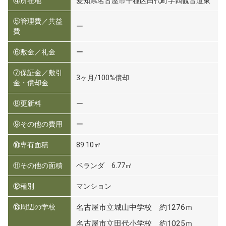
④所在地
愛知県名古屋市千種区田代町字四観音道東
⑤管理費／共益
ー
費
⑥敷金／礼金
ー
⑦保証金／敷引
3ヶ月/100%償却
金・償却金
⑧更新料
ー
⑨その他の費用
ー
⑩専有面積
89.10㎡
⑪その他の面積
ベランダ 6.77㎡
⑫種別
マンション
⑬周辺の学校
名古屋市立城山中学校 約1276ｍ
名古屋市立田代小学校 約1025ｍ