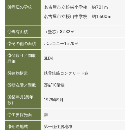
⑩周辺の学校
名古屋市立松栄小学校 約701ｍ
名古屋市立桜山中学校 約1,600ｍ
⑪専有面積
（壁芯）82.32㎡
⑫その他の面積
バルコニー15.70㎡
⑬間取り／間取
3LDK
詳細
⑭建物構造
鉄骨鉄筋コンクリート造
⑮所在階／階数
2階/10階建
⑯築年月(築年
1978年9月
数)
⑰主要採光面
南
⑱用途地域
第一種住居地域