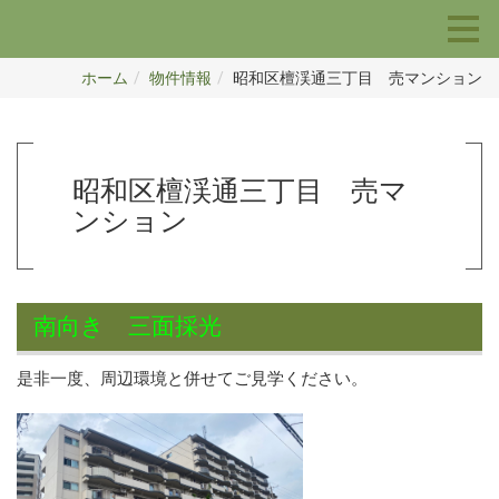
ホーム
物件情報
昭和区檀渓通三丁目 売マンション
昭和区檀渓通三丁目 売マ
ンション
南向き 三面採光
是非一度、周辺環境と併せてご見学ください。