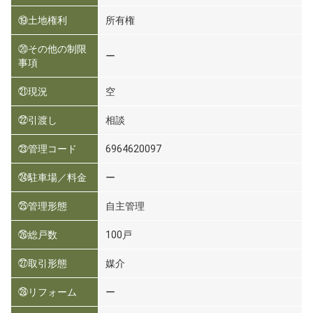
⑲土地権利
所有権
⑳その他の制限
ー
事項
㉑現況
空
㉒引渡し
相談
㉓管理コード
6964620097
㉔駐車場／料金
ー
㉕管理形態
自主管理
㉖総戸数
100戸
㉗取引形態
媒介
㉘リフォーム
ー