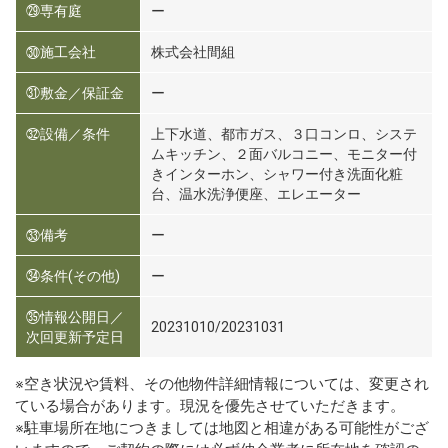
㉙専有庭
ー
㉚施工会社
株式会社間組
㉛敷金／保証金
ー
㉜設備／条件
上下水道、都市ガス、３口コンロ、システ
ムキッチン、２面バルコニー、モニター付
きインターホン、シャワー付き洗面化粧
台、温水洗浄便座、エレエーター
㉝備考
ー
㉞条件(その他)
ー
㉟情報公開日／
20231010/20231031
次回更新予定日
※空き状況や賃料、その他物件詳細情報については、変更され
ている場合があります。現況を優先させていただきます。
※駐車場所在地につきましては地図と相違がある可能性がござ