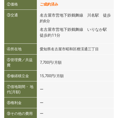
②価格
ご成約済み
③交通
名古屋市営地下鉄鶴舞線 川名駅 徒歩
約8分
名古屋市営地下鉄鶴舞線 いりなか駅
徒歩約11分
④所在地
愛知県名古屋市昭和区檀渓通三丁目
⑤管理費／共益
7,700円/月額
費
⑥修繕積立金
15,700円/月額
⑦借地期間・ 地
ー
代(月額)
⑧権利金
ー
⑨その他の費用
ー