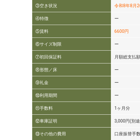
③空き状況
令和8年8月
④特徴
ー
⑤賃料
6600円
⑥サイズ制限
ー
⑦初回保証料
月額総支払額
⑧形態／床
ー
⑨礼金
ー
⑩利用期間
ー
⑪手数料
1ヶ月分
⑫車庫証明
3,000円(別
⑬その他の費用
口座振替手数