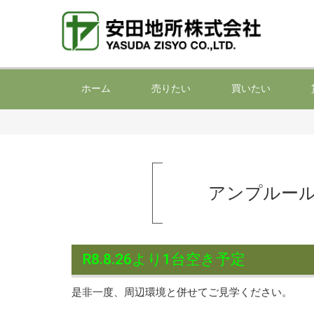
ホーム
売りたい
買いたい
アンプルー
R8.8.26より1台空き予定
是非一度、周辺環境と併せてご見学ください。