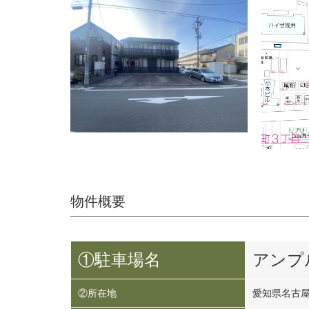
物件概要
①駐車場名
アンプ
②所在地
愛知県名古