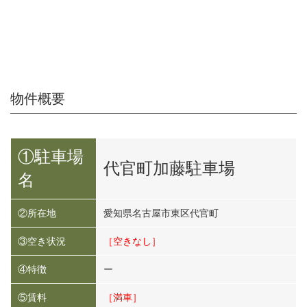
物件概要
①駐車場
代官町加藤駐車場
名
②所在地
愛知県名古屋市東区代官町
③空き状況
［空きなし］
④特徴
ー
⑤賃料
［満車］