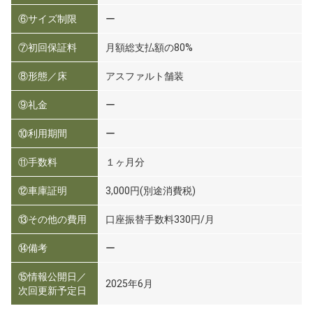
⑥サイズ制限
ー
⑦初回保証料
月額総支払額の80%
⑧形態／床
アスファルト舗装
⑨礼金
ー
⑩利用期間
ー
⑪手数料
１ヶ月分
⑫車庫証明
3,000円(別途消費税)
⑬その他の費用
口座振替手数料330円/月
⑭備考
ー
⑮情報公開日／
2025年6月
次回更新予定日