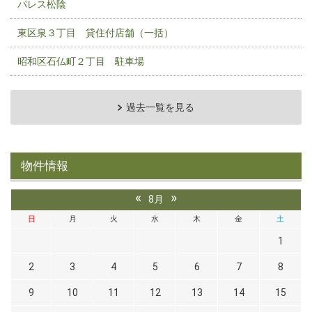
パレス松陰
東区泉３丁目 貸住付店舗（一括）
昭和区石仏町２丁目 駐車場
過去一覧を見る
物件情報
«
»
8月
日
月
火
水
木
金
土
1
2
3
4
5
6
7
8
9
10
11
12
13
14
15