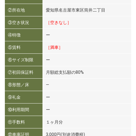
②所在地
愛知県名古屋市東区筒井二丁目
③空き状況
［空きなし］
④特徴
ー
⑤賃料
［満車］
⑥サイズ制限
ー
⑦初回保証料
月額総支払額の80%
⑧形態／床
―
⑨礼金
ー
⑩利用期間
ー
⑪手数料
１ヶ月分
⑫車庫証明
3,000円(別途消費税)