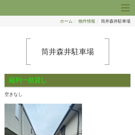
ホーム
物件情報
筒井森井駐車場
筒井森井駐車場
縦列一括貸し
空きなし