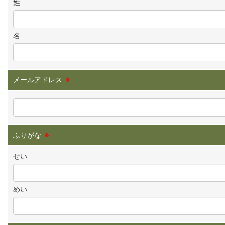
姓
名
メールアドレス
※
ふりがな
※
せい
めい