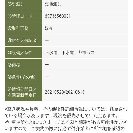
㉘引渡し
更地渡し
㉙管理コード
69736568081
㉚取引形態
媒介
㉛敷金／保証金
ー
㉜設備／条件
上水道、下水道、都市ガス
㉝備考
ー
㉞条件(その他)
ー
㉟情報公開日／
20210528/20210618
次回更新予定日
※空き状況や賃料、その他物件詳細情報については、変更され
ている場合があります。現況を優先させていただきます。
※駐車場所在地につきましては地図と相違がある可能性がござ
いますので、ご契約の際には必ず仲介業者に所在地を確認の