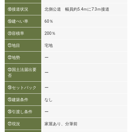
⑱接道状況
北側公道 幅員約5.4ｍに7.3ｍ接道
⑲建ぺい率
60％
⑳容積率
200％
㉑地目
宅地
㉒地勢
ー
㉓国土法届出要
ー
否
㉔セットバック
ー
㉕建築条件
なし
㉖引渡し条件
ー
㉗現況
家屋あり、分筆前