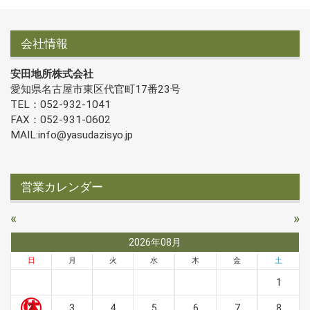
会社情報
安田地所株式会社
愛知県名古屋市東区代官町17番23号
TEL：052-932-1041
FAX：052-931-0602
MAIL:info@yasudazisyo.jp
営業カレンダー
«
»
2026年08月
日
月
火
水
木
金
土
1
2
3
4
5
6
7
8