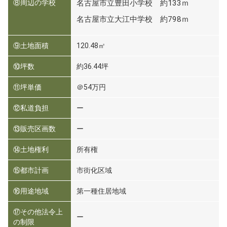
⑧周辺の学校
名古屋市立豊田小学校 約133ｍ
名古屋市立大江中学校 約798ｍ
⑨土地面積
120.48㎡
⑩坪数
約36.44坪
⑪坪単価
＠54万円
⑫私道負担
ー
⑬販売区画数
ー
⑭土地権利
所有権
⑮都市計画
市街化区域
⑯用途地域
第一種住居地域
⑰その他法令上
ー
の制限