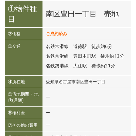
①物件種
南区豊田一丁目 売地
目
②価格
ご成約済み
③交通
名鉄常滑線 道徳駅 徒歩約6分
名鉄常滑線 豊田本町駅 徒歩約13分
名鉄築港線 大江駅 徒歩約21分
④所在地
愛知県名古屋市南区豊田一丁目
⑤借地期間・ 地
ー
代(月額)
⑥権利金
ー
⑦その他の費用
ー