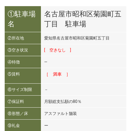
①駐車場
名古屋市昭和区菊園町五
名
丁目 駐車場
②所在地
愛知県名古屋市昭和区菊園町五丁目
③空き状況
[ 空きなし ]
④特徴
―
⑤賃料
［ 満車 ］
⑥サイズ制限
－
⑦保証料
月額総支払額の80％
⑧形態／床
アスファルト舗装
⑨礼金
ー