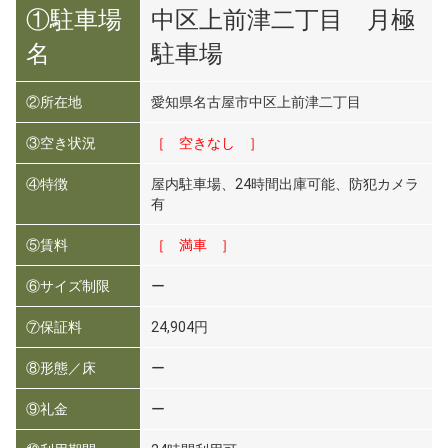
①駐車場
中区上前津二丁目 月極
名
駐車場
②所在地
愛知県名古屋市中区上前津二丁目
③空き状況
［ 空きなし ］
④特徴
屋内駐車場、24時間出庫可能、防犯カメラ
有
⑤賃料
［ 満車 ］
⑥サイズ制限
ー
⑦保証料
24,904円
⑧形態／床
ー
⑨礼金
ー