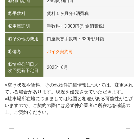
⑩利用期間
24時間利用可
⑪手数料
賃料１ヶ月分+消費税
⑫車庫証明
手数料：3,000円(別途消費税)
⑬その他の費用
口座振替手数料：330円/月額
⑭備考
バイク契約可
⑮情報公開日／
2025年6月
次回更新予定日
※空き状況や賃料、その他物件詳細情報については、変更され
ている場合があります。現況を優先させていただきます。
※駐車場所在地につきましては地図と相違がある可能性がござ
いますので、ご契約の際には必ず仲介業者に所在地を確認の
上、ご契約ください。